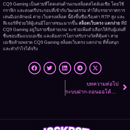
CQ9 Gaming เป็นค่ายที่โดดเด่นด้านเกมสล็อตสไตล์เอเชีย โดยใช้
กราฟิก และดนตรีประกอบที่เข้ากับวัฒนธรรม ทำให้บรรยากาศการ
เล่นมีเอกลักษณ์ ค่าย เว็บตรงสล็อต นี้ยังขึ้นชื่อเรื่องค่า RTP สูง และ
ฟีเจอร์ที่ช่วยให้ผู้เล่นมีโอกาสชนะมากขึ้น
สล็อตเว็บตรง แตกง่าย
ที่มี
CQ9 Gaming อยู่ในรายชื่อค่ายเกม จะช่วยเพิ่มตัวเลือกให้กับผู้เล่นที่
ชื่นชอบธีมแบบเอเชีย และต้องการโอกาสรับรางวัลที่คุ้มค่า สาย
เอเชียห้ามพลาด CQ9 Gaming สล็อตเว็บตรง แตกง่าย ที่ทั้งสนุก
และทำกำไรได้จริง
บทความต่อไป
ระบบฝาก-ถอนออโต้ผ่าน สล็อตวอเลท ไม่มีขั้นต่ำ สะดวกจริงไหม?