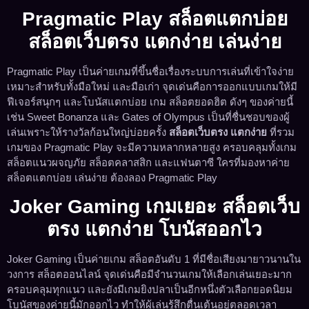
Pragmatic Play สล็อตแตกบ่อย
สล็อตเว็บตรง แตกง่าย
เล่นง่าย
Pragmatic Play เป็นค่ายเกมที่ขึ้นชื่อเรื่องระบบการเล่นที่เข้าใจง่าย
เหมาะสำหรับทั้งมือใหม่ และมือเก่า จุดเด่นคือการออกแบบเกมให้มี
ฟีเจอร์สนุกๆ และโบนัสแตกบ่อย เกม สล็อตยอดฮิต ดังๆ ของค่ายนี้
เช่น Sweet Bonanza และ Gates of Olympus เป็นที่ชื่นชอบของผู้
เล่นเพราะให้รางวัลก้อนใหญ่บ่อยครั้ง
สล็อตเว็บตรง แตกง่าย
ที่รวม
เกมของ Pragmatic Play จะมีความหลากหลายสูง ครอบคลุมทั้งเกม
สล็อตแนวผจญภัย สล็อตคลาสสิก และแฟนตาซี ใครที่มองหาค่าย
สล็อตแตกบ่อย เล่นง่าย ต้องลอง Pragmatic Play
Joker Gaming เกมเยอะ สล็อตเว็บ
ตรง แตกง่าย
โบนัสออกไว
Joker Gaming เป็นค่ายเกม สล็อตอันดับ 1 ที่มีชื่อเสียงมายาวนานใน
วงการ สล็อตออนไลน์ จุดเด่นคือมีจำนวนเกมให้เลือกเล่นเยอะมาก
ครอบคลุมทุกแนว และยังมีเกมยิงปลาเป็นอีกหนึ่งตัวเลือกยอดนิยม
โบนัสของค่ายนี้มักออกไว ทำให้ผู้เล่นรู้สึกตื่นเต้นอยู่ตลอดเวลา