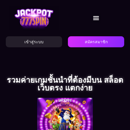
เข้าสู่ระบบ
สมัครสมาชิก
รวมค่ายเกมชั้นนำที่ต้องมีบน สล็อต
เว็บตรง แตกง่าย