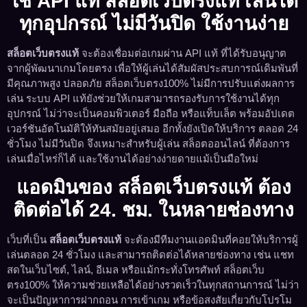
ใช้ API แท้ สล็อตเว็บตรงแท้ เล่นได้
ทุกอุปกรณ์ ไม่มีวันปิด ใช้งานง่าย
สล็อตเว็บตรงแท้
จะต้องเชื่อมต่อเกมผ่าน API แท้ ที่ได้รับอนุญาต
จากผู้พัฒนาเกมโดยตรง เพื่อให้ผู้เล่นได้สัมผัสประสบการณ์เดิมพันที่
มีคุณภาพสูง ปลอดภัย สล็อตเว็บตรง100% ไม่มีการปรับแต่งผลการ
เล่น ระบบ API แท้ยังช่วยให้เกมสามารถรองรับการใช้งานได้ทุก
อุปกรณ์ ไม่ว่าจะเป็นคอมพิวเตอร์ มือถือ หรือแท็บเล็ต พร้อมอัปเดต
เวอร์ชันอัตโนมัติให้ทันสมัยอยู่เสมอ อีกทั้งยังเปิดให้บริการ ตลอด 24
ชั่วโมง ไม่มีวันปิด จึงเหมาะสำหรับผู้เล่น สล็อตออนไลน์ ที่ต้องการ
เล่นเมื่อไหร่ก็ได้ และใช้งานได้อย่างง่ายดายแม้เป็นมือใหม่
แอดมินของ สล็อตเว็บตรงแท้ ต้อง
ติดต่อได้ 24. ชม. ในหลายช่องทาง
เว็บที่เป็น
สล็อตเว็บตรงแท้
จะต้องมีทีมงานแอดมินที่คอยให้บริการผู้
เล่นตลอด 24 ชั่วโมง และสามารถติดต่อได้หลายช่องทาง เช่น แชท
สดในเว็บไซต์, ไลน์, อีเมล หรือแม้กระทั่งโทรศัพท์ สล็อตเว็บ
ตรง100% ให้ความช่วยเหลือได้อย่างรวดเร็วในทุกสถานการณ์ ไม่ว่า
จะเป็นปัญหาการฝากถอน การเข้าเกม หรือข้อสงสัยเกี่ยวกับโปรโม