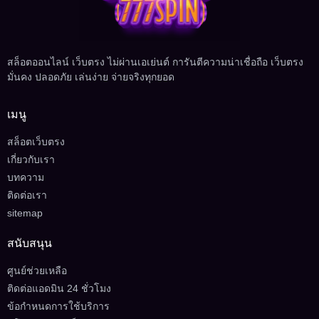
สล็อตออนไลน์ เว็บตรง ไม่ผ่านเอเย่นต์ การันตีความน่าเชื่อถือ เว็บตรง
มั่นคง ปลอดภัย เล่นง่าย จ่ายจริงทุกยอด
เมนู
สล็อตเว็บตรง
เกี่ยวกับเรา
บทความ
ติดต่อเรา
sitemap
สนับสนุน
ศูนย์ช่วยเหลือ
ติดต่อแอดมิน 24 ชั่วโมง
ข้อกำหนดการใช้บริการ