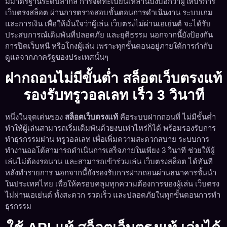
มีมาตรฐานระดับสากล การจดทะเบียนเหล่านี้บ่งบอกว่าผู้ให้บริการ
เว็บตรงสล็อต ผ่านการตรวจสอบขั้นตอนการดำเนินงาน ระบบเกม
และการเงิน เพื่อให้มั่นใจว่าผู้เล่น เว็บตรงไม่ผ่านเอเย่นต์ จะได้รับ
ประสบการณ์เดิมพันที่ปลอดภัย และยุติธรรม นอกจากนี้ยังป้องกัน
การปิดเว็บหนี หรือโกงผู้เล่น เพราะทุกขั้นตอนอยู่ภายใต้การกำกับ
ดูแลจากภาครัฐของประเทศนั้นๆ
ฝากถอนไม่มีขั้นต่ำ สล็อตเว็บตรงแท้
รองรับทรูวอลเลท เร็ว 3 วินาที
หนึ่งในจุดเด่นของ
สล็อตเว็บตรงแท้
คือระบบฝากถอนที่ ไม่มีขั้นต่ำ
ทำให้ผู้เล่นสามารถเริ่มเดิมพันด้วยงบเท่าไหร่ก็ได้ พร้อมรองรับการ
ทำธุรกรรมผ่าน ทรูวอลเลท เพื่อเพิ่มความสะดวกสบาย ระบบการ
ทำงานออโต้สามารถดำเนินการเสร็จภายในเพียง 3 วินาที ช่วยให้ผู้
เล่นไม่ต้องรอนาน และสามารถเข้าร่วมเล่น เว็บตรงสล็อต ได้ทันที
หลังทำรายการ นอกจากนี้ยังรองรับการฝากถอนผ่านธนาคารชั้นนำ
ในประเทศไทย เพื่อให้ครอบคลุมทุกความต้องการของผู้เล่น เว็บตรง
ไม่ผ่านเอเย่นต์ ทั้งสะดวก รวดเร็ว และปลอดภัยในทุกขั้นตอนการทำ
ธุรกรรม