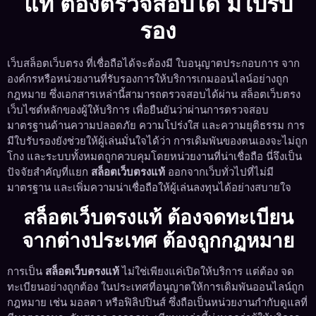
แท้ ต้องตรวจสอบได้ มีใบรับ
รอง
เว็บสล็อตเว็บตรง ที่เชื่อถือได้จะต้องมี ใบอนุญาตประกอบการ จาก
องค์กรหรือหน่วยงานที่รับรองการให้บริการเกมออนไลน์อย่างถูก
กฎหมาย ซึ่งเอกสารเหล่านี้สามารถตรวจสอบได้ผ่าน สล็อตเว็บตรง
เว็บไซต์หลักของผู้ให้บริการ เพื่อยืนยันว่าผ่านการตรวจสอบ
มาตรฐานด้านความปลอดภัย ความโปร่งใส และความยุติธรรม การ
มีใบรับรองยังช่วยให้ผู้เล่นมั่นใจได้ว่า การเดิมพันของตนเองจะไม่ถูก
โกง และระบบทั้งหมดถูกควบคุมโดยหน่วยงานที่น่าเชื่อถือ นี่จึงเป็น
ปัจจัยสำคัญที่แยก
สล็อตเว็บตรงแท้
ออกจากเว็บทั่วไปที่ไม่มี
มาตรฐาน และเพิ่มความน่าเชื่อถือให้ผู้เล่นลงทุนได้อย่างสบายใจ
สล็อตเว็บตรงแท้ ต้องจดทะเบียน
จากต่างประเทศ ต้องถูกกฏหมาย
การเป็น
สล็อตเว็บตรงแท้
ไม่ใช่เพียงแค่เปิดให้บริการ แต่ต้อง จด
ทะเบียนอย่างถูกต้อง ในประเทศที่อนุญาตให้การเดิมพันออนไลน์ถูก
กฎหมาย เช่น มอลตา หรือฟิลิปปินส์ ซึ่งถือเป็นหน่วยงานกำกับดูแลที่